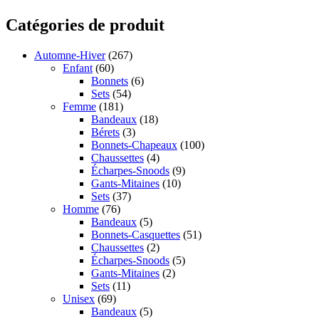
Catégories de produit
Automne-Hiver
(267)
Enfant
(60)
Bonnets
(6)
Sets
(54)
Femme
(181)
Bandeaux
(18)
Bérets
(3)
Bonnets-Chapeaux
(100)
Chaussettes
(4)
Écharpes-Snoods
(9)
Gants-Mitaines
(10)
Sets
(37)
Homme
(76)
Bandeaux
(5)
Bonnets-Casquettes
(51)
Chaussettes
(2)
Écharpes-Snoods
(5)
Gants-Mitaines
(2)
Sets
(11)
Unisex
(69)
Bandeaux
(5)