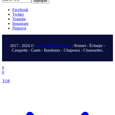
Appliquer
Facebook
Twitter
Youtube
Instagram
Pinterest
.
2017 - 2024 ©
Fonem Textile Europe
: Bonnet - Écharpe -
Casquette - Gants - Bandeaux - Chapeaux - Chaussettes.
.
0
0
TOP