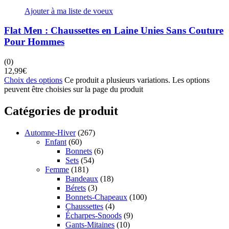
Ajouter à ma liste de voeux
Flat Men : Chaussettes en Laine Unies Sans Couture
Pour Hommes
(0)
12,99
€
Choix des options
Ce produit a plusieurs variations. Les options
peuvent être choisies sur la page du produit
Catégories de produit
Automne-Hiver
(267)
Enfant
(60)
Bonnets
(6)
Sets
(54)
Femme
(181)
Bandeaux
(18)
Bérets
(3)
Bonnets-Chapeaux
(100)
Chaussettes
(4)
Écharpes-Snoods
(9)
Gants-Mitaines
(10)