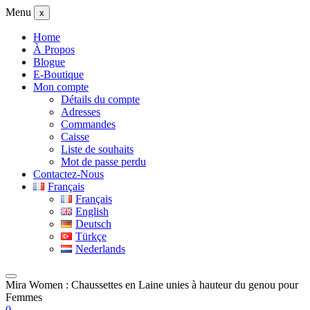
Menu
x
Home
À Propos
Blogue
E-Boutique
Mon compte
Détails du compte
Adresses
Commandes
Caisse
Liste de souhaits
Mot de passe perdu
Contactez-Nous
Français
Français
English
Deutsch
Türkçe
Nederlands
Mira Women : Chaussettes en Laine unies à hauteur du genou pour
Femmes
0