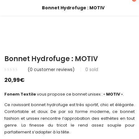
Bonnet Hydrofuge : MOTIV
Bonnet Hydrofuge : MOTIV
(
0
customer reviews)
0
sold
20,99
€
Fonem Textile
vous propose ce bonnet unisex : «
MOTIV
».
Ce ravissant bonnet hydrofuge est très sportif, chic et élégante.
Confortable et doux. De par sa forme moderne, ce bonnet
fashion et unisex rencontre l’approbation des esthètes en tout
genre. La finesse du tricot le rend assez souple pour
parfaitement s’adapter à la tête.