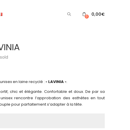
0,00
€
0
VINIA
sold
isex en laine recyclé : «
LAVINIA
».
ortif, chic et élégante. Confortable et doux. De par sa
nisex rencontre l’approbation des esthètes en tout
souple pour parfaitement s’adapter à la tête.