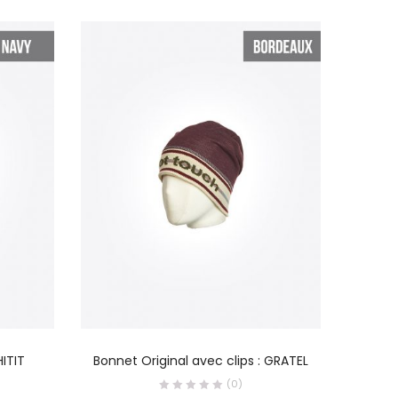
Ens
S
CHOIX DES OPTIONS
HITIT
Bonnet Original avec clips : GRATEL
(0)