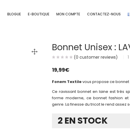
S
BLOGUE
E-BOUTIQUE
MON COMPTE
CONTACTEZ-NOUS
Bonnet Unisex : LA
(
0
customer reviews)
1
19,99
€
Fonem Textile
vous propose ce bonnet un
Ce ravissant bonnet en laine est très sp
forme moderne, ce bonnet fashion et u
genre. La finesse du tricot le rend assez 
2 EN STOCK