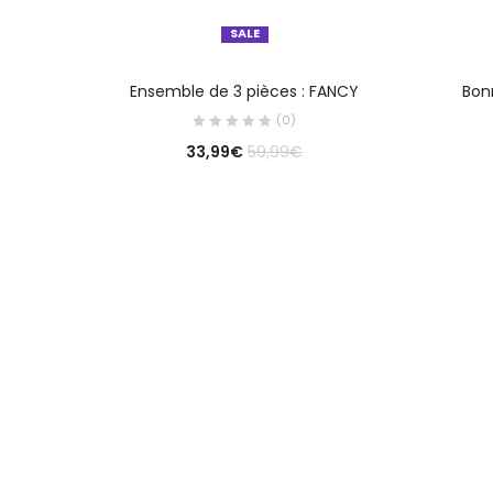
SALE
CHOIX DES OPTIONS
Ensemble de 3 pièces : FANCY
Bonn
(0)
33,99
€
59,99
€