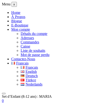
Menu
x
Home
À Propos
Blogue
E-Boutique
Mon compte
Détails du compte
Adresses
Commandes
Caisse
Liste de souhaits
Mot de passe perdu
Contactez-Nous
Français
Français
English
Deutsch
Türkçe
Nederlands
Set d’Enfant (8-12 ans) : MARIA
0