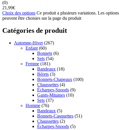
(0)
21,99
€
Choix des options
Ce produit a plusieurs variations. Les options
peuvent être choisies sur la page du produit
Catégories de produit
Automne-Hiver
(267)
Enfant
(60)
Bonnets
(6)
Sets
(54)
Femme
(181)
Bandeaux
(18)
Bérets
(3)
Bonnets-Chapeaux
(100)
Chaussettes
(4)
Écharpes-Snoods
(9)
Gants-Mitaines
(10)
Sets
(37)
Homme
(76)
Bandeaux
(5)
Bonnets-Casquettes
(51)
Chaussettes
(2)
Écharpes-Snoods
(5)