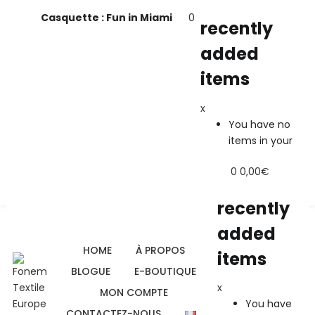
Casquette : Fun in Miami
0
recently
added
recently added items
items
x
x
You have no items in your shopping cart
You have no
Continue Shopping
items in your
shopping cart
0
0,00
€
Continue
Shopping
recently
added
HOME
À PROPOS
items
BLOGUE
E-BOUTIQUE
x
MON COMPTE
You have
CONTACTEZ-NOUS