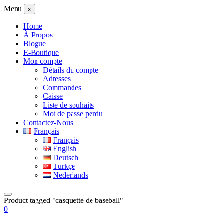
Menu
x
Home
À Propos
Blogue
E-Boutique
Mon compte
Détails du compte
Adresses
Commandes
Caisse
Liste de souhaits
Mot de passe perdu
Contactez-Nous
Français
Français
English
Deutsch
Türkçe
Nederlands
Product tagged "casquette de baseball"
0