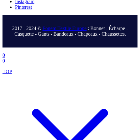
Instagram
Pinterest
.
2017 - 2024 ©
Fonem Textile Europe
: Bonnet - Écharpe -
Casquette - Gants - Bandeaux - Chapeaux - Chaussettes.
.
0
0
TOP