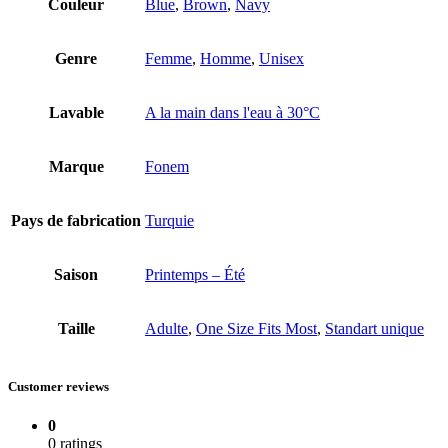
Couleur
Blue
,
Brown
,
Navy
Genre
Femme
,
Homme
,
Unisex
Lavable
A la main dans l'eau à 30°C
Marque
Fonem
Pays de fabrication
Turquie
Saison
Printemps – Été
Taille
Adulte
,
One Size Fits Most
,
Standart unique
Customer reviews
0
0 ratings