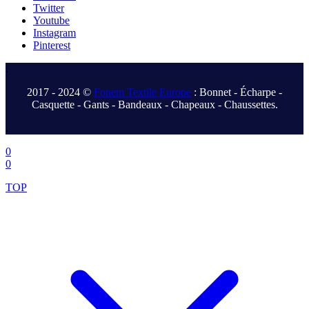
Twitter
Youtube
Instagram
Pinterest
.
2017 - 2024 ©
Fonem Textile Europe
: Bonnet - Écharpe -
Casquette - Gants - Bandeaux - Chapeaux - Chaussettes.
.
0
0
TOP