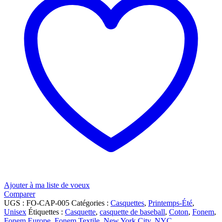
Ajouter à ma liste de voeux
Comparer
UGS :
FO-CAP-005
Catégories :
Casquettes
,
Printemps-Été
,
Unisex
Étiquettes :
Casquette
,
casquette de baseball
,
Coton
,
Fonem
,
Fonem Europe
,
Fonem Textile
,
New York City
,
NYC