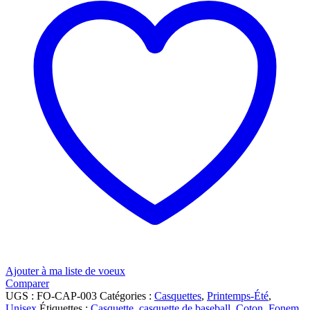
Ajouter à ma liste de voeux
Comparer
UGS :
FO-CAP-003
Catégories :
Casquettes
,
Printemps-Été
,
Unisex
Étiquettes :
Casquette
,
casquette de baseball
,
Coton
,
Fonem
,